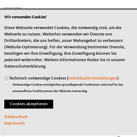
17.02.2026
Wir verwenden Cookies!
Die Christlich-Demokratische Arbeitnehmerschaft (CDA) ist der
Sozialflügel der CDU.
Diese Webseite verwendet Cookies, die notwendig sind, um die
Webseite zu nutzen. Weiterhin verwenden wir Dienste von
Ihre Mitglieder engagieren sich vor allem in der Sozial- und
Drittanbietern, die uns helfen, unser Webangebot zu verbessern
Gesellschaftspolitik: für sichere und auskömmliche Renten, für eine
(Website-Optimierung). Für die Verwendung bestimmter Dienste,
auf Beschäftigung ausgerichtete Arbeitsmarktpolitik, für
benötigen wir Ihre Einwilligung. Ihre Einwilligung können Sie
Gesundheitsschutz in der Arbeitswelt, für eine menschenwürdige
jederzeit widerrufen. Weitere Informationen finden Sie in unserer
Pflege, für verlässliche und solidarische Sozialversicherungen.
Datenschutzerklärung.
Die CDA fordert unter anderem eine bessere Alterssicherung für
Technisch notwendige Cookies (
Individuelle Einstellungen
)
Erwerbsunfähige und Geringverdiener mit langen Arbeitsbiographien,
Notwendige Cookies ermöglichen grundlegende Funktionen und sind für das
mehr Lohngerechtigkeit in der Leiharbeit und bessere Lohnchancen für
einwandfreie Funktionieren der Website notwendig.
Frauen.
Die CDA ist eine Vereinigung der CDU und ihr eng verbunden. Sie ist
die Stimme der Beschäftigten und ihrer Familien in der CDU.
Datenschutz
Bundesvorsitzender ist Karl-Josef Laumann. Er ist gewähltes Mitglied
Impressum
des Präsidiums der CDU.