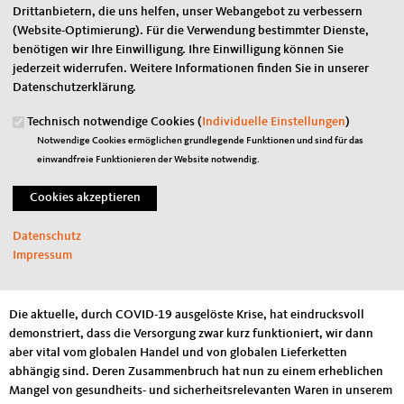
Drittanbietern, die uns helfen, unser Webangebot zu verbessern
(Website-Optimierung). Für die Verwendung bestimmter Dienste,
benötigen wir Ihre Einwilligung. Ihre Einwilligung können Sie
17.04.2020
jederzeit widerrufen. Weitere Informationen finden Sie in unserer
CDA fordert zukünftig gesundheits- und sicherheitsrelevante Waren
Datenschutzerklärung.
wieder stärker im eigenen Land zu produzieren
Technisch notwendige Cookies (
Individuelle Einstellungen
)
Laut Bundesamt für Bevölkerungsschutz und Katastrophenhilfe sind
Notwendige Cookies ermöglichen grundlegende Funktionen und sind für das
Pharmagroßhandel und Apotheken im Rahmen der
einwandfreie Funktionieren der Website notwendig.
Apothekenbetriebsordnung dazu verpflichtet, Arzneimittel und
Medizinprodukte für zwei Wochen zu bevorraten, um eventuelle
Lieferengpässe zu überbrücken (§§15, 30 Apothekenbetriebsordnung,
§52b Arzneimittelgesetz). Für den Mehrbedarf aufgrund eines
Datenschutz
Massenanfalls von Verletzten (MANV) haben die Bundesländer
Impressum
Vorsorge zu tragen.
Die aktuelle, durch COVID-19 ausgelöste Krise, hat eindrucksvoll
demonstriert, dass die Versorgung zwar kurz funktioniert, wir dann
aber vital vom globalen Handel und von globalen Lieferketten
abhängig sind. Deren Zusammenbruch hat nun zu einem erheblichen
Mangel von gesundheits- und sicherheitsrelevanten Waren in unserem