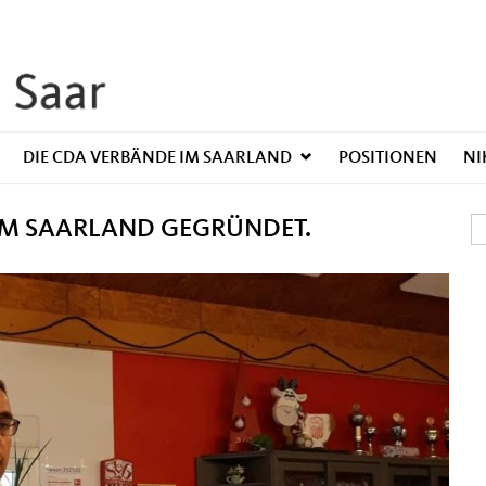
DIE CDA VERBÄNDE IM SAARLAND
POSITIONEN
NI
IM SAARLAND GEGRÜNDET.
S
S