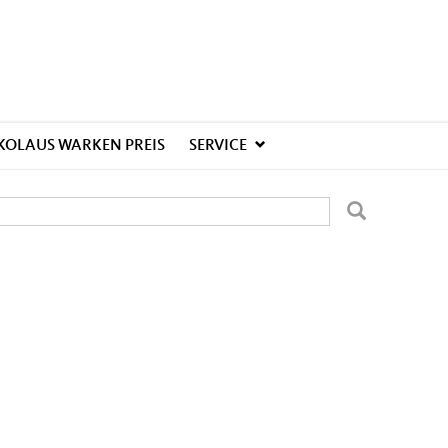
KOLAUS WARKEN PREIS
SERVICE
uchformular
uche