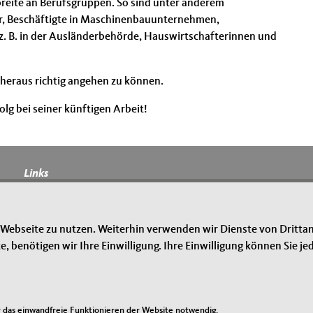
reite an Berufsgruppen. So sind unter anderem
ter, Beschäftigte in Maschinenbauunternehmen,
t z. B. in der Ausländerbehörde, Hauswirtschafterinnen und
 heraus richtig angehen zu können.
g bei seiner künftigen Arbeit!
Links
Impressum
Datenschutz
 Webseite zu nutzen. Weiterhin verwenden wir Dienste von Drittan
Sitemap
benötigen wir Ihre Einwilligung. Ihre Einwilligung können Sie jed
das einwandfreie Funktionieren der Website notwendig.