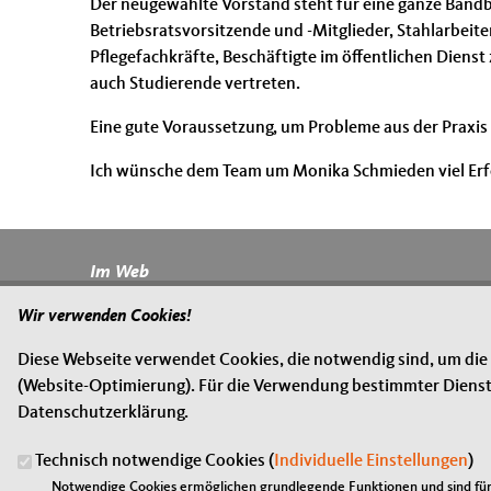
Der neugewählte Vorstand steht für eine ganze Bandb
Betriebsratsvorsitzende und -Mitglieder, Stahlarbei
Pflegefachkräfte, Beschäftigte im öffentlichen Diens
auch Studierende vertreten.
Eine gute Voraussetzung, um Probleme aus der Praxis
Ich wünsche dem Team um Monika Schmieden viel Erfol
Im Web
Fußbereich
Marc Speicher CDA Landesvorsitzender
Wir verwenden Cookies!
Stephan Toscani MdL
Diese Webseite verwendet Cookies, die notwendig sind, um die
CDU Saar
(Website-Optimierung). Für die Verwendung bestimmter Dienste, 
Datenschutzerklärung.
CDU Landtagsfraktion
CDU Deutschlands
Technisch notwendige Cookies (
Individuelle Einstellungen
)
CDU/CSU Bundestagsfraktion
Notwendige Cookies ermöglichen grundlegende Funktionen und sind für 