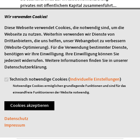
privates mit öffentlichem Kapital zusammenführt...
Wir verwenden Cookies!
Diese Webseite verwendet Cookies, die notwendig sind, um die
Webseite zu nutzen. Weiterhin verwenden wir Dienste von
Drittanbietern, die uns helfen, unser Webangebot zu verbessern
(Website-Optimierung). Für die Verwendung bestimmter Dienste,
benötigen wir Ihre Einwilligung. Ihre Einwilligung können Sie
jederzeit widerrufen. Weitere Informationen finden Sie in unserer
Datenschutzerklärung.
Technisch notwendige Cookies (
Individuelle Einstellungen
)
Notwendige Cookies ermöglichen grundlegende Funktionen und sind für das
einwandfreie Funktionieren der Website notwendig.
18.01.2020
CDA Mitglieder nehmen an Ver.di-
Arbeitstagung teil
Die diesjährige ver.di-Arbeitstagung für CDA/CSA-
Datenschutz
Mitglieder vom 5. - 8. Januar 2020 in Mosbach stand
Impressum
unter dem Motto "Verantwortung für die eine...